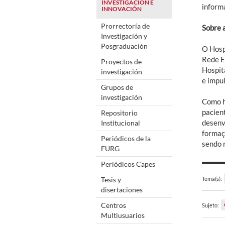
INVESTIGACIÓN E
inform
INNOVACIÓN
Prorrectoría de
Sobre 
Investigación y
Posgraduación
O Hosp
Rede E
Proyectos de
Hospita
investigación
e impu
Grupos de
investigación
Como h
pacien
Repositorio
desenv
Institucional
formaç
Periódicos de la
sendo 
FURG
Periódicos Capes
Tesis y
Tema(s):
disertaciones
Centros
Sujeto:
Multiusuarios