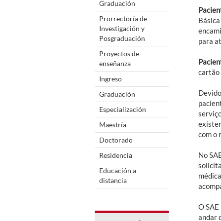
Graduación
Pacie
Prorrectoría de
Básica
Investigación y
encami
Posgraduación
para a
Proyectos de
Pacie
enseñanza
cartão
Ingreso
Devido
Graduación
pacien
Especialización
serviç
existe
Maestría
com o 
Doctorado
No SAE
Residencia
solici
Educación a
médica
distancia
acompa
O SAE 
andar 