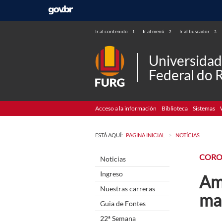
Ir al contenido
Ir al menú
Ir al buscador
1
2
3
Universida
Federal do 
Acceso a la información
Biblioteca
Sistemas
>
ESTÁ AQUÍ:
PAGINA INICIAL
NOTÍCIAS
CORO
Noticias
Ingreso
Am
Nuestras carreras
ma
Guia de Fontes
22ª Semana