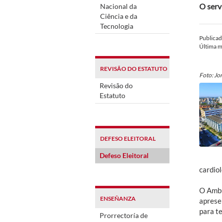
O serv
Nacional da
Ciência e da
Tecnologia
Publica
Última m
REVISÃO DO ESTATUTO
Foto: Jo
Revisão do
Estatuto
DEFESO ELEITORAL
Defeso Eleitoral
cardiol
O Ambu
ENSEÑANZA
aprese
para te
Prorrectoría de