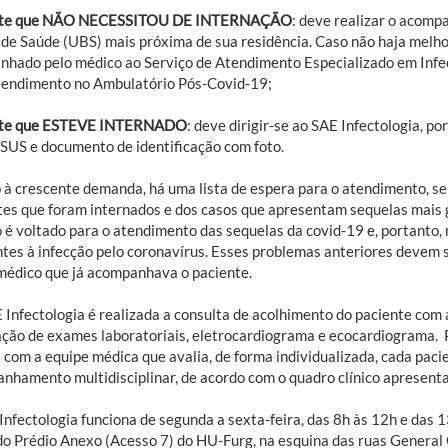
nte que NÃO NECESSITOU DE INTERNAÇÃO
: deve realizar o acom
 de Saúde (UBS) mais próxima de sua residência. Caso não haja melho
nhado pelo médico ao Serviço de Atendimento Especializado em Infec
tendimento no Ambulatório Pós-Covid-19;
nte que ESTEVE INTERNADO
: deve dirigir-se ao SAE Infectologia, p
 SUS e documento de identificação com foto.
 à crescente demanda, há uma lista de espera para o atendimento, se
tes que foram internados e dos casos que apresentam sequelas mais g
o é voltado para o atendimento das sequelas da covid-19 e, portanto,
ntes à infecção pelo coronavírus. Esses problemas anteriores devem 
médico que já acompanhava o paciente.
 Infectologia é realizada a consulta de acolhimento do paciente com
tação de exames laboratoriais, eletrocardiograma e ecocardiograma.
 com a equipe médica que avalia, de forma individualizada, cada pac
nhamento multidisciplinar, de acordo com o quadro clínico apresent
Infectologia funciona de segunda a sexta-feira, das 8h às 12h e das 1
do Prédio Anexo (Acesso 7) do HU-Furg, na esquina das ruas General