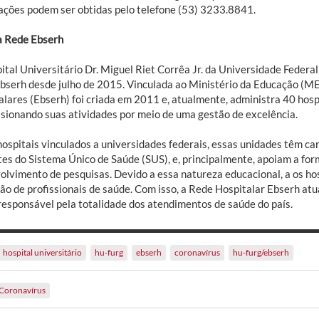
ações podem ser obtidas pelo telefone (53) 3233.8841.
a Rede Ebserh
ital Universitário Dr. Miguel Riet Corrêa Jr. da Universidade Federa
bserh desde julho de 2015. Vinculada ao Ministério da Educação (ME
lares (Ebserh) foi criada em 2011 e, atualmente, administra 40 hospi
lsionando suas atividades por meio de uma gestão de excelência.
ospitais vinculados a universidades federais, essas unidades têm car
tes do Sistema Único de Saúde (SUS), e, principalmente, apoiam a for
olvimento de pesquisas. Devido a essa natureza educacional, a os ho
ão de profissionais de saúde. Com isso, a Rede Hospitalar Ebserh a
responsável pela totalidade dos atendimentos de saúde do país.
hospital universitário
hu-furg
ebserh
coronavírus
hu-furg/ebserh
Coronavírus