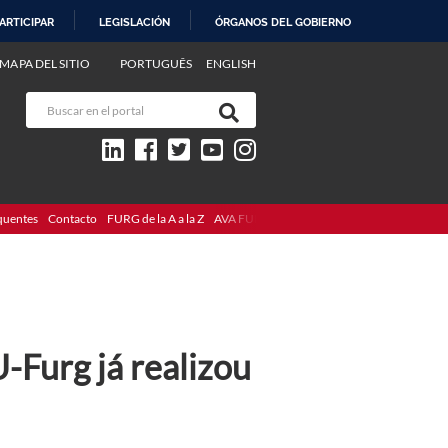
ARTICIPAR
LEGISLACIÓN
ÓRGANOS DEL GOBIERNO
MAPA DEL SITIO
PORTUGUÊS
ENGLISH
quentes
Contacto
FURG de la A a la Z
AVA FURG
Furg já realizou