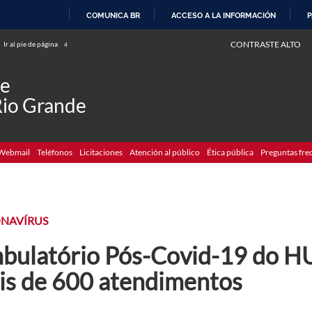
COMUNICA BR
ACCESO A LA INFORMACIÓN
P
IR
CONTRASTE ALTO
Ir al pie de página
4
AL
CONTENIDO
de
Rio Grande
Webmail
Teléfonos
Licitaciones
Atención al público
Ética pública
Preguntas fre
NAVÍRUS
bulatório Pós-Covid-19 do HU-
is de 600 atendimentos