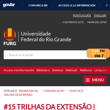
COMUNICA BR
ACCESO A LA INFORMACIÓN
PA
IR
PORTUGUÊS
ENGLISH
AL
CONTRASTE ALTO
MAPA DEL SITIO
CONTENIDO
Universidade
Federal do Rio Grande
Acceso a la información
Biblioteca
Sistemas
Webmail
Teléfonos
Licitaciones
MENU
>
>
>
ESTÁ AQUÍ:
PAGINA INICIAL
COMUNICAÇÃO
PODCASTS
TRILHAS DA EXTENSÃO
#15 TRILHAS DA EXTENSÃO |