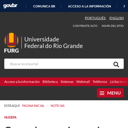
COMUNICA BR
ACCESO A LA INFORMACIÓN
PA
IR
PORTUGUÊS
ENGLISH
AL
CONTRASTE ALTO
MAPA DEL SITIO
CONTENIDO
Universidade
Federal do Rio Grande
Acceso a la información
Biblioteca
Sistemas
Webmail
Teléfonos
Licitaciones
MENU
>
ESTÁ AQUÍ:
PAGINA INICIAL
NOTÍCIAS
NUDEFA