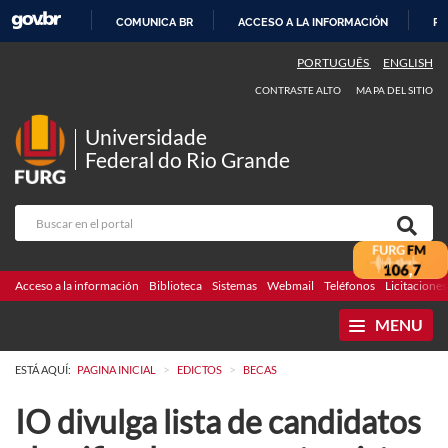
COMUNICA BR
ACCESO A LA INFORMACIÓN
PA
IR
PORTUGUÊS
ENGLISH
AL
CONTRASTE ALTO
MAPA DEL SITIO
CONTENIDO
Universidade
Federal do Rio Grande
Acceso a la información
Biblioteca
Sistemas
Webmail
Teléfonos
Licitaciones
MENU
>
>
ESTÁ AQUÍ:
PAGINA INICIAL
EDICTOS
BECAS
IO divulga lista de candidatos