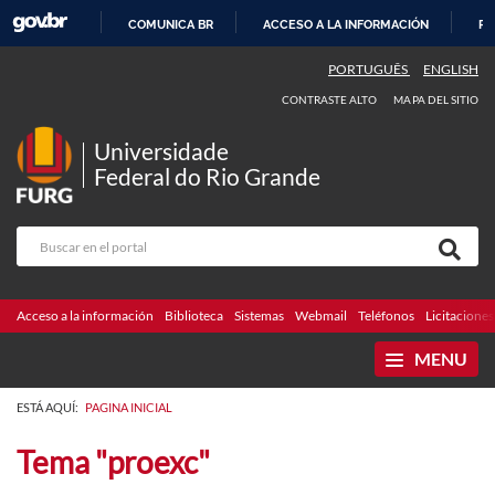
COMUNICA BR
ACCESO A LA INFORMACIÓN
PA
IR
PORTUGUÊS
ENGLISH
AL
CONTRASTE ALTO
MAPA DEL SITIO
CONTENIDO
Universidade
Federal do Rio Grande
Acceso a la información
Biblioteca
Sistemas
Webmail
Teléfonos
Licitaciones
MENU
ESTÁ AQUÍ:
PAGINA INICIAL
Tema "proexc"