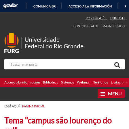
COMUNICA BR
ACCESO A LA INFORMACIÓN
PA
IR
PORTUGUÊS
ENGLISH
AL
CONTRASTE ALTO
MAPA DEL SITIO
CONTENIDO
Universidade
Federal do Rio Grande
Acceso a la información
Biblioteca
Sistemas
Webmail
Teléfonos
Licitaciones
MENU
ESTÁ AQUÍ:
PAGINA INICIAL
Tema "campus são lourenço do