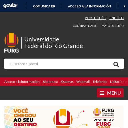
COMUNICA BR
ACCESO A LA INFORMACIÓN
PA
IR
PORTUGUÊS
ENGLISH
AL
CONTRASTE ALTO
MAPA DEL SITIO
CONTENIDO
Universidade
Federal do Rio Grande
Acceso a la información
Biblioteca
Sistemas
Webmail
Teléfonos
Licitaciones
MENU