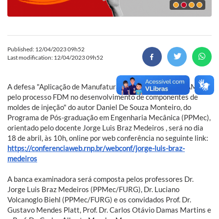
Published: 12/04/2023 09h52
Last modification: 12/04/2023 09h52
A defesa "Aplicação de Manufatura Aditiva Metálica (MAM)
pelo processo FDM no desenvolvimento de componentes de
moldes de injeção" do autor Daniel De Souza Monteiro, do
Programa de Pós-graduação em Engenharia Mecânica (PPMec),
orientado pelo docente Jorge Luis Braz Medeiros , será no dia
18
de abril
, às 10h, online por web conferência no seguinte link:
https://conferenciaweb.rnp.br/webconf/jorge-luis-braz-
medeiros
A banca examinadora será composta pelos professores Dr.
Jorge Luis Braz Medeiros (PPMec/FURG), Dr. Luciano
Volcanoglo Biehl (PPMec/FURG) e os convidados Prof. Dr.
Gustavo Mendes Platt, Prof. Dr. Carlos Otávio Damas Martins e