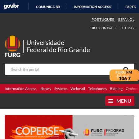
COMUNICA BR
INFORMATION ACCESS
PARTICI
SKIP
PORTUGUÊS
ESPAÑOL
TO
HIGH CONTRAST
SITE MAP
CONTENT
Universidade
Federal do Rio Grande
Information Access
Library
Systems
Webmail
Telephones
Bidding
Ombuds
MENU